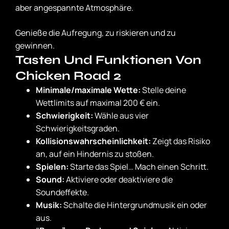
aber angespannte Atmosphäre.
Genieße die Aufregung, zu riskieren und zu
gewinnen.
Tasten Und Funktionen Von
Chicken Road 2
Minimale/maximale Wette:
Stelle deine
Wettlimits auf maximal 200 € ein.
Schwierigkeit:
Wähle aus vier
Schwierigkeitsgraden.
Kollisionswahrscheinlichkeit:
Zeigt das Risiko
an, auf ein Hindernis zu stoßen.
Spielen:
Starte das Spiel… Mach einen Schritt.
Sound:
Aktiviere oder deaktiviere die
Soundeffekte.
Musik:
Schalte die Hintergrundmusik ein oder
aus.