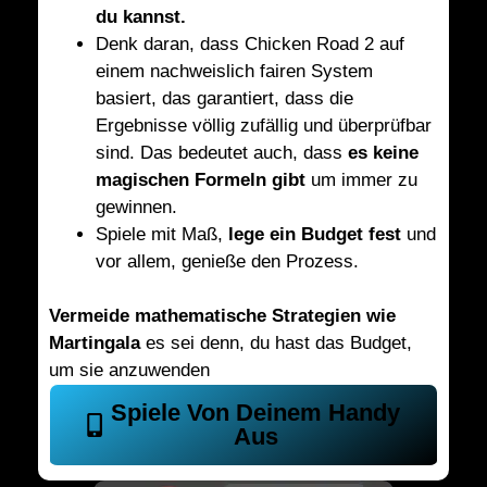
du kannst.
Denk daran, dass Chicken Road 2 auf
einem nachweislich fairen System
basiert, das garantiert, dass die
Ergebnisse völlig zufällig und überprüfbar
sind. Das bedeutet auch, dass
es keine
magischen Formeln gibt
um immer zu
gewinnen.
Spiele mit Maß,
lege ein Budget fest
und
vor allem, genieße den Prozess.
Vermeide mathematische Strategien wie
Martingala
es sei denn, du hast das Budget,
um sie anzuwenden
Spiele Von Deinem Handy
Aus