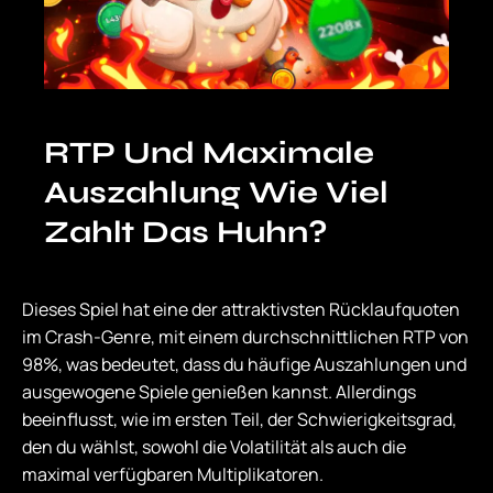
RTP Und Maximale
Auszahlung Wie Viel
Zahlt Das Huhn?
Dieses Spiel hat eine der attraktivsten Rücklaufquoten
im Crash-Genre, mit einem durchschnittlichen RTP von
98%, was bedeutet, dass du häufige Auszahlungen und
ausgewogene Spiele genießen kannst. Allerdings
beeinflusst, wie im ersten Teil, der Schwierigkeitsgrad,
den du wählst, sowohl die Volatilität als auch die
maximal verfügbaren Multiplikatoren.