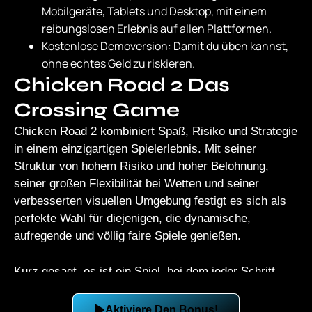
Mobilgeräte, Tablets und Desktop, mit einem
reibungslosen Erlebnis auf allen Plattformen.
Kostenlose Demoversion: Damit du üben kannst,
ohne echtes Geld zu riskieren.
Chicken Road 2 Das
Crossing Game
Chicken Road 2 kombiniert Spaß, Risiko und Strategie
in einem einzigartigen Spielerlebnis. Mit seiner
Struktur von hohem Risiko und hoher Belohnung,
seiner großen Flexibilität bei Wetten und seiner
verbesserten visuellen Umgebung festigt es sich als
perfekte Wahl für diejenigen, die dynamische,
aufregende und völlig faire Spiele genießen.
Kurz gesagt, es ist ein Spiel, bei dem jeder Schritt
zählt… und zu wissen, wann man aufhören sollte,
kann das wahre Geheimnis zum Gewinnen sein.
Aktiviere Den Bonus!