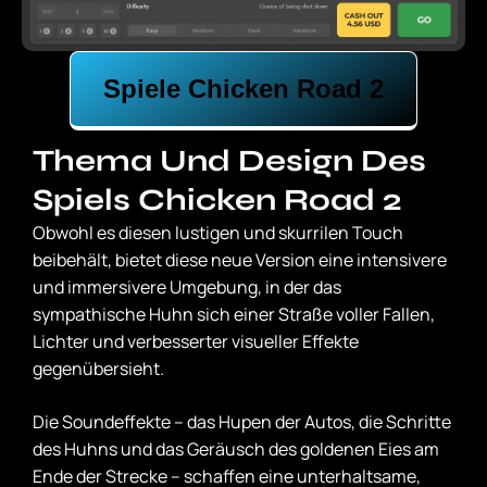
Spiele Chicken Road 2
Thema Und Design Des
Spiels Chicken Road 2
Obwohl es diesen lustigen und skurrilen Touch
beibehält, bietet diese neue Version eine intensivere
und immersivere Umgebung, in der das
sympathische Huhn sich einer Straße voller Fallen,
Lichter und verbesserter visueller Effekte
gegenübersieht.
Die Soundeffekte – das Hupen der Autos, die Schritte
des Huhns und das Geräusch des goldenen Eies am
Ende der Strecke – schaffen eine unterhaltsame,