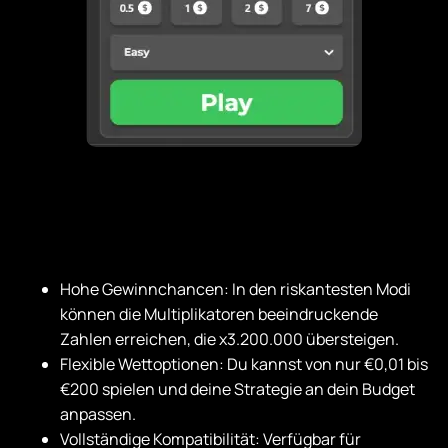
Hohe Gewinnchancen: In den riskantesten Modi
können die Multiplikatoren beeindruckende
Zahlen erreichen, die x3.200.000 übersteigen.
Flexible Wettoptionen: Du kannst von nur €0,01 bis
€200 spielen und deine Strategie an dein Budget
anpassen.
Vollständige Kompatibilität: Verfügbar für