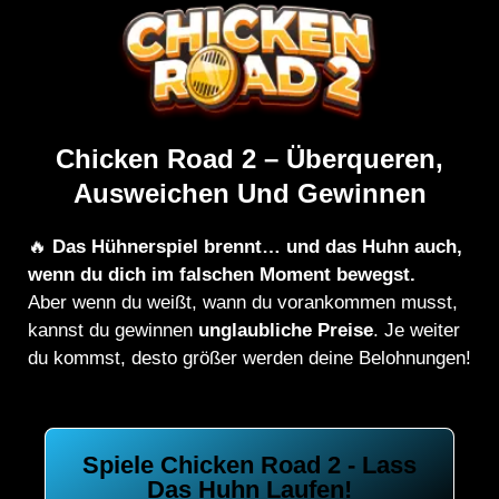
Chicken Road 2 – Überqueren,
Ausweichen Und Gewinnen
🔥
Das Hühnerspiel brennt… und das Huhn auch,
wenn du dich im falschen Moment bewegst.
Aber wenn du weißt, wann du vorankommen musst,
kannst du gewinnen
unglaubliche Preise
. Je weiter
du kommst, desto größer werden deine Belohnungen!
Spiele Chicken Road 2 - Lass
Das Huhn Laufen!