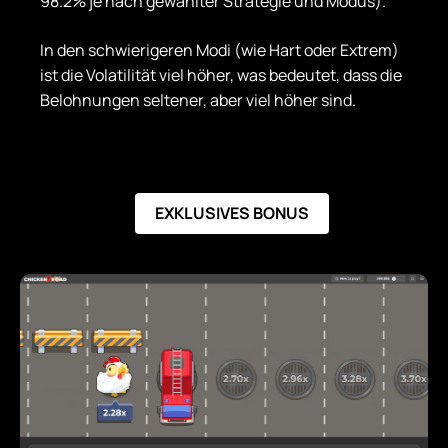
98.2% je nach gewählter Strategie und Modus).
In den schwierigeren Modi (wie Hart oder Extrem)
ist die Volatilität viel höher, was bedeutet, dass die
Belohnungen seltener, aber viel höher sind.
EXKLUSIVES BONUS