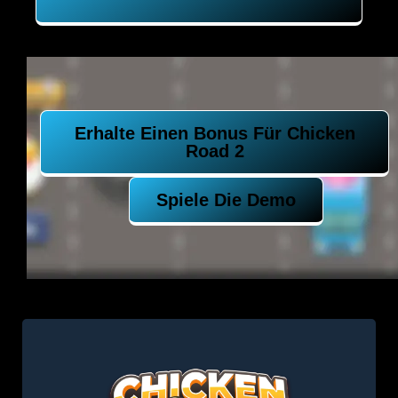
Erhalte Einen Bonus Für Chicken
Road 2
Spiele Die Demo