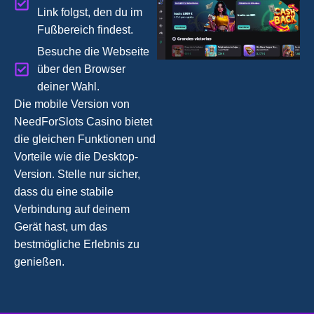
Link folgst, den du im
Fußbereich findest.
Besuche die Webseite
über den Browser
deiner Wahl.
Die mobile Version von
NeedForSlots Casino bietet
die gleichen Funktionen und
Vorteile wie die Desktop-
Version. Stelle nur sicher,
dass du eine stabile
Verbindung auf deinem
Gerät hast, um das
bestmögliche Erlebnis zu
genießen.