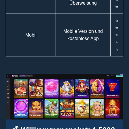
Überweisung
⭐
⭐
⭐
Mobile Version und
Mobil
⭐
kostenlose App
⭐
⭐