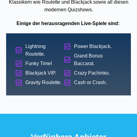
Klassikern wie Roulette und Blackjack sowie all diesen
modernen Quizshows.
Einige der herausragenden Live-Spiele sind:
Lightning
Power Blackjack.
Roulette.
Grand Bonus
Funky Time!
Baccarat.
Blackjack VIP.
Crazy Pachinko.
Gravity Roulette.
Cash or Crash.