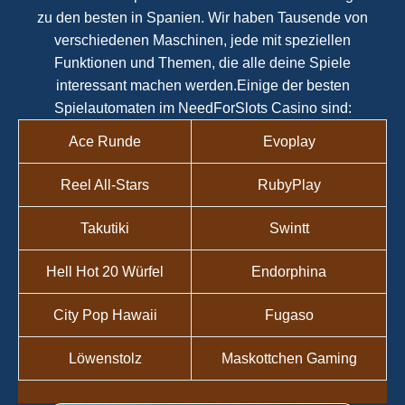
zu den besten in Spanien. Wir haben Tausende von
verschiedenen Maschinen, jede mit speziellen
Funktionen und Themen, die alle deine Spiele
interessant machen werden.
Einige der besten
Spielautomaten im NeedForSlots Casino sind:
Ace Runde
Evoplay
Reel All-Stars
RubyPlay
Takutiki
Swintt
Hell Hot 20 Würfel
Endorphina
City Pop Hawaii
Fugaso
Löwenstolz
Maskottchen Gaming