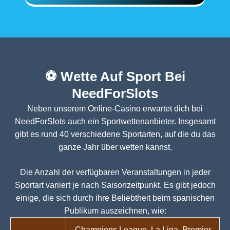
⚽ Wette Auf Sport Bei
NeedForSlots
Neben unserem Online-Casino erwartet dich bei
NeedForSlots auch ein Sportwettenanbieter. Insgesamt
gibt es rund 40 verschiedene Sportarten, auf die du das
ganze Jahr über wetten kannst.
Die Anzahl der verfügbaren Veranstaltungen in jeder
Sportart variiert je nach Saisonzeitpunkt. Es gibt jedoch
einige, die sich durch ihre Beliebtheit beim spanischen
Publikum auszeichnen, wie:
Champions League, La Liga, Premier