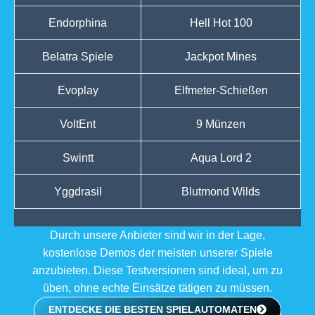
Endorphina
Hell Hot 100
Belatra Spiele
Jackpot Mines
Evoplay
Elfmeter-Schießen
VoltEnt
9 Münzen
Swintt
Aqua Lord 2
Yggdrasil
Blutmond Wilds
Durch unsere Anbieter sind wir in der Lage,
kostenlose Demos der meisten unserer Spiele
anzubieten. Diese Testversionen sind ideal, um zu
üben, ohne echte Einsätze tätigen zu müssen.
ENTDECKE DIE BESTEN SPIELAUTOMATEN