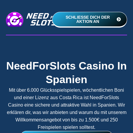
SCHLIESSE DICH DER A
KTION AN
NeedForSlots Casino In
Spanien
Mit über 6.000 Glücksspielspielen, wöchentlichen Boni
und einer Lizenz aus Costa Rica ist NeedForSlots
Casino eine sichere und attraktive Wahl in Spanien. Wir
erklären dir, was wir anbieten und warum du mit unserem
Willkommensangebot von bis zu 1.500€ und 250
Freispielen spielen solltest.