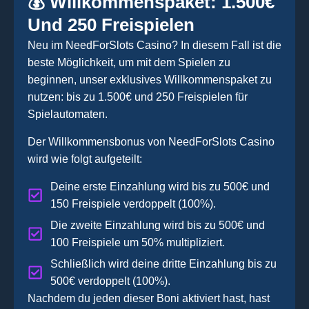
💰 Willkommenspaket: 1.500€
Und 250 Freispielen
Neu im NeedForSlots Casino? In diesem Fall ist die
beste Möglichkeit, um mit dem Spielen zu
beginnen, unser exklusives Willkommenspaket zu
nutzen: bis zu 1.500€ und 250 Freispielen für
Spielautomaten.
Der Willkommensbonus von NeedForSlots Casino
wird wie folgt aufgeteilt:
Deine erste Einzahlung wird bis zu 500€ und
150 Freispiele verdoppelt (100%).
Die zweite Einzahlung wird bis zu 500€ und
100 Freispiele um 50% multipliziert.
Schließlich wird deine dritte Einzahlung bis zu
500€ verdoppelt (100%).
Nachdem du jeden dieser Boni aktiviert hast, hast