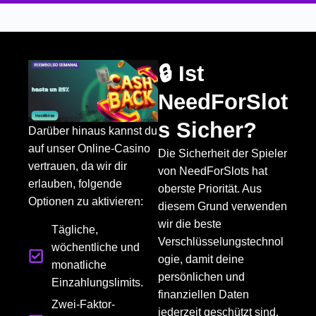
🔒 Ist
NeedForSlot
S Sicher?
Darüber hinaus kannst du
auf unser Online-Casino
Die Sicherheit der Spieler
vertrauen, da wir dir
von NeedForSlots hat
erlauben, folgende
oberste Priorität. Aus
Optionen zu aktivieren:
diesem Grund verwenden
wir die beste
Tägliche,
Verschlüsselungstechnol
wöchentliche und
ogie, damit deine
monatliche
persönlichen und
Einzahlungslimits.
finanziellen Daten
Zwei-Faktor-
jederzeit geschützt sind.