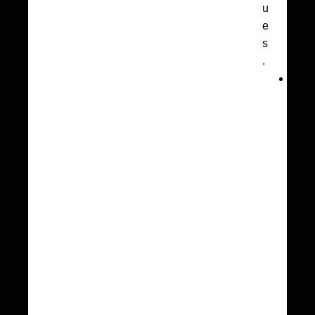
u
e
s
.
✅
S
a
n
s
w
a
g
e
r
:
v
o
s