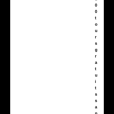
0
0
t
o
u
r
s
g
r
a
t
u
i
t
s
s
a
n