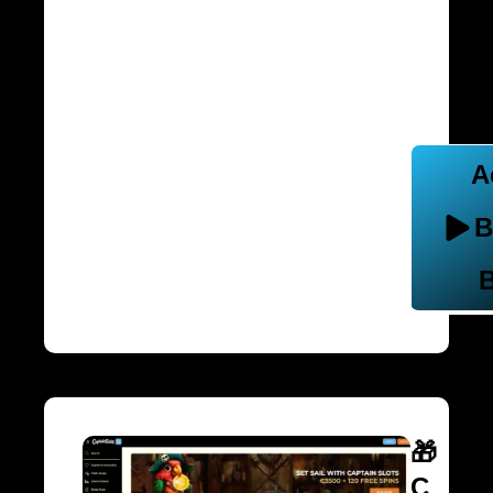
j
e
u
x
A
B
B
🎁
C