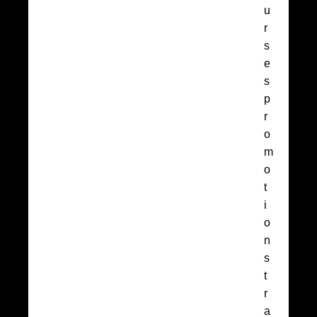
u
r
s
e
s
p
r
o
m
o
t
i
o
n
s
t
r
a