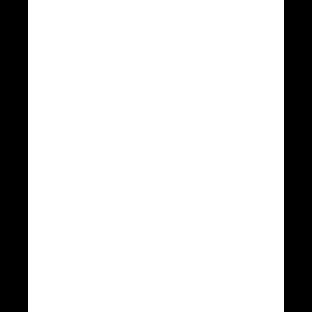
o
m
p
a
t
i
b
l
e
m
o
b
i
l
e
e
t
t