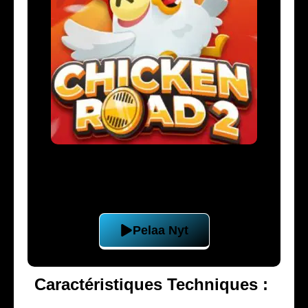
✅ Mobiiliversio iOS / Android
✅ Certificat SSL 256 Bits activé
✅ Todistettavasti reilu
✅ Licence validée
Pelaa Nyt
Caractéristiques Techniques :