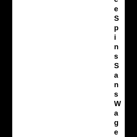
E
S
P
I
N
S
S
A
N
S
W
A
G
E