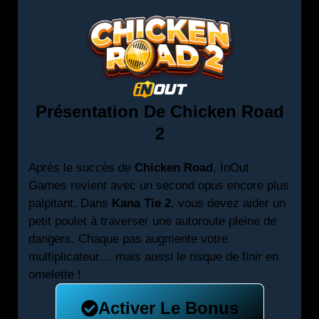
Présentation De Chicken Road
2
Après le succès de
Chicken Road
, InOut
Games revient avec un second opus encore plus
palpitant. Dans
Kana Tie 2
, vous devez aider un
petit poulet à traverser une autoroute pleine de
dangers. Chaque pas augmente votre
multiplicateur… mais aussi le risque de finir en
omelette !
Activer Le Bonus