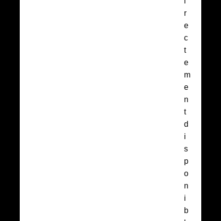
i
r
e
c
t
e
m
e
n
t
d
i
s
p
o
n
i
b