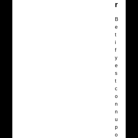
R
B
e
t
i
f
y
e
s
t
c
o
n
n
u
p
o