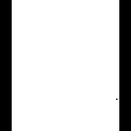
g
a
i
n
s
s
o
n
t
c
a
s
h
✅
J
e
u
c