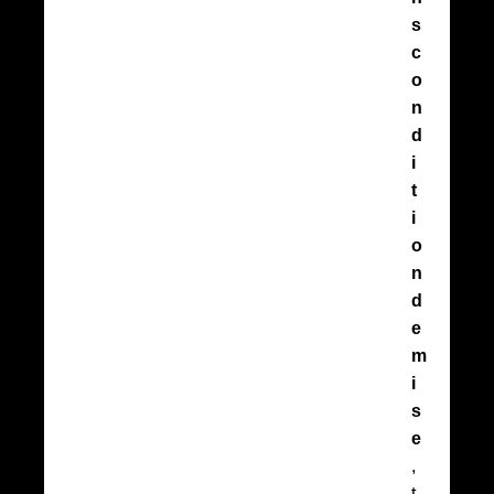
s
c
o
n
d
i
t
i
o
n
d
e
m
i
s
e
,
t