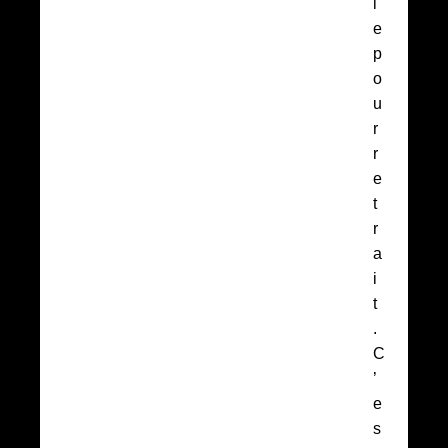
l
e
p
o
u
r
r
e
t
r
a
i
t
.
C
’
e
s