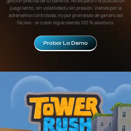
gestión precisa de tu bankroll. No es para ti si buscas un
juego lento, sin volatilidad y sin presión. Vienes por la
adrenalina controlada, no por promesas de ganancias
fáciles - el crash sigue siendo 100 % aleatorio.
Probar La Demo