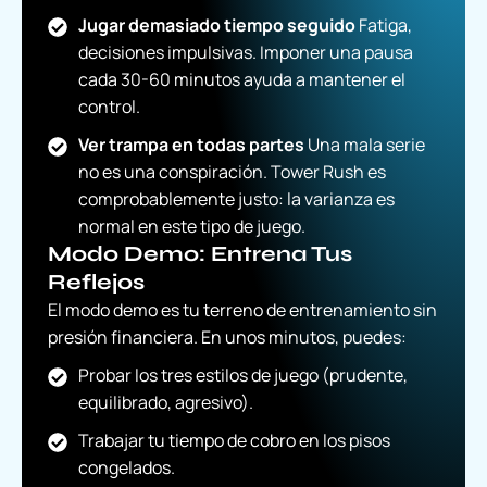
Jugar demasiado tiempo seguido
Fatiga,
decisiones impulsivas. Imponer una pausa
cada 30-60 minutos ayuda a mantener el
control.
Ver trampa en todas partes
Una mala serie
no es una conspiración. Tower Rush es
comprobablemente justo: la varianza es
normal en este tipo de juego.
Modo Demo: Entrena Tus
Reflejos
El modo demo es tu terreno de entrenamiento sin
presión financiera. En unos minutos, puedes:
Probar los tres estilos de juego (prudente,
equilibrado, agresivo).
Trabajar tu tiempo de cobro en los pisos
congelados.