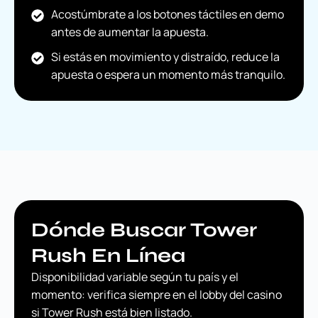
Acostúmbrate a los botones táctiles en demo
antes de aumentar la apuesta.
Si estás en movimiento y distraído, reduce la
apuesta o espera un momento más tranquilo.
Dónde Buscar Tower
Rush En Línea
Disponibilidad variable según tu país y el
momento: verifica siempre en el lobby del casino
si Tower Rush está bien listado.