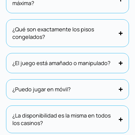
máxima?
¿Qué son exactamente los pisos
congelados?
¿El juego está amañado o manipulado?
¿Puedo jugar en móvil?
¿La disponibilidad es la misma en todos
los casinos?