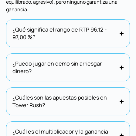
equilibrado, agresivo), pero ninguno garantiza una
ganancia.
¿Qué significa el rango de RTP 96,12 -
97,00 %?
¿Puedo jugar en demo sin arriesgar
dinero?
¿Cuáles son las apuestas posibles en
Tower Rush?
¿Cuál es el multiplicador y la ganancia