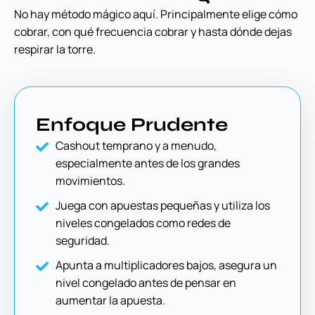
No hay método mágico aquí. Principalmente elige cómo
cobrar, con qué frecuencia cobrar y hasta dónde dejas
respirar la torre.
Enfoque Prudente
Cashout temprano y a menudo,
especialmente antes de los grandes
movimientos.
Juega con apuestas pequeñas y utiliza los
niveles congelados como redes de
seguridad.
Apunta a multiplicadores bajos, asegura un
nivel congelado antes de pensar en
aumentar la apuesta.