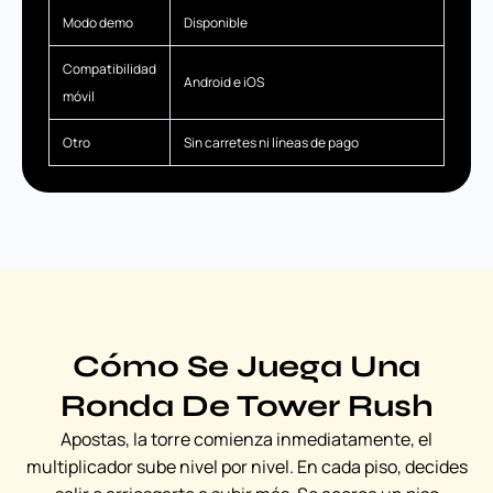
Modo demo
Disponible
Compatibilidad
Android e iOS
móvil
Otro
Sin carretes ni líneas de pago
Cómo Se Juega Una
Ronda De Tower Rush
Apostas, la torre comienza inmediatamente, el
multiplicador sube nivel por nivel. En cada piso, decides