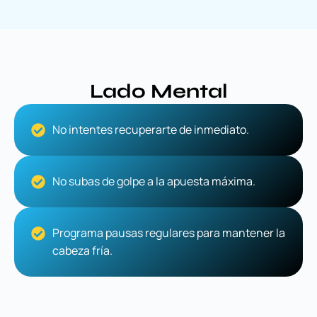
Lado Mental
No intentes recuperarte de inmediato.
No subas de golpe a la apuesta máxima.
Programa pausas regulares para mantener la
cabeza fría.