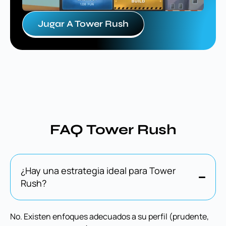
Jugar A Tower Rush
FAQ Tower Rush
¿Hay una estrategia ideal para Tower
Rush?
No. Existen enfoques adecuados a su perfil (prudente,