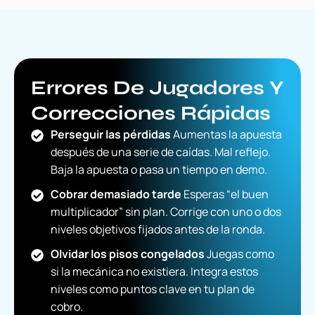
Errores De Jugadores Y
Correcciones Rápidas
Perseguir las pérdidas
Aumentas la apuesta
después de una serie de caídas. Mal reflejo.
Baja la apuesta o pasa un tiempo en demo.
Cobrar demasiado tarde
Esperas “el buen
multiplicador” sin plan. Corrige con uno o dos
niveles objetivos fijados antes de la ronda.
Olvidar los pisos congelados
Juegas como
si la mecánica no existiera. Integra estos
niveles como puntos clave en tu plan de
cobro.